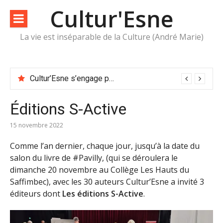
Aller
Cultur'Esne
au
contenu
La vie est inséparable de la Culture (André Marie)
Cultur’Esne s’engage pour l’accès à la lecture
Éditions S-Active
15 novembre 2022
Comme l’an dernier, chaque jour, jusqu’à la date du
salon
du
livre
de
#Pavilly
, (qui se déroulera le
dimanche 20 novembre au Collège Les Hauts du
Saffimbec), avec les 30 auteurs Cultur’Esne a invité 3
éditeurs dont
Les éditions S-Active
.